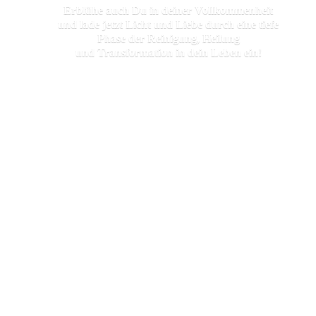
Erblühe auch Du in deiner Vollkommenheit
und lade jetzt Licht und Liebe durch eine tiefe
Phase der Reinigung, Heilung
und Transformation in dein
Leben ein!