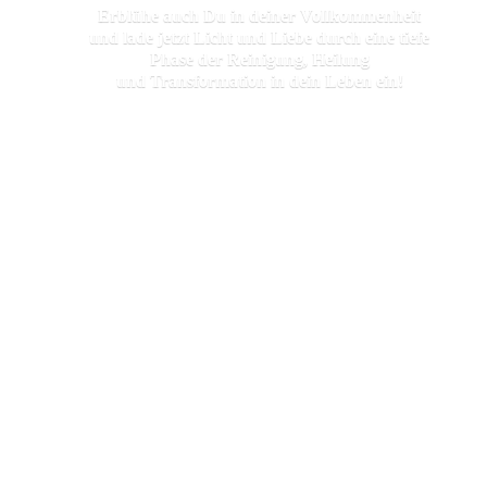
Erblühe auch Du in deiner Vollkommenheit
und lade jetzt Licht und Liebe durch eine tiefe
Phase der Reinigung, Heilung
und Transformation in dein
Leben ein!